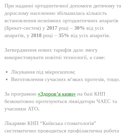
При наданні ортодонтичної допомоги дитячому та
дорослому населенню збільшилась кількість
встановлення незнімних ортодонтичних апаратів
(Брекет-систем) у
2017
році –
30%
від усіх
апаратів, у
2018
році –
35%
від усіх апаратів.
Затвердження нових тарифів дало змогу
використовувати новітні технології, а саме:
Лікування під мікроскопом;
Виготовлення сучасних м’яких протезів, тощо.
За програмою
«Здоров’я киян»
на базі КНП
безкоштовно протезуються ліквідатори ЧАЕС та
учасники АТО
.
Лікарями КНП “Київська стоматологія”
систематично проводиться профілактична робота