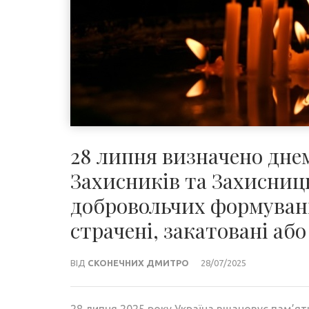
28 липня визначено дне
Захисників та Захисниц
добровольчих формувань 
страчені, закатовані або
ВІД
СКОНЕЧНИХ ДМИТРО
28/07/2025