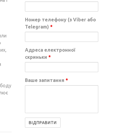
нь і
Номер телефону (з Viber або
Telegram)
*
или
о
их,
Адреса електронної
скриньки
*
я
Ваше запитання
*
ободу
слює