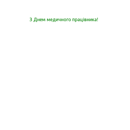
Навігація
З Днем медичного працівника!
записів