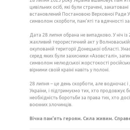
28 липня 2025 року Україна вшановує пам’ят
цивільних осіб, які були страчені, закатован
встановлений Постановою Верховної Ради Укр
символом скорботи, пам’яті та вдячності за 
Дата 28 липня обрана не випадково. У ніч із 
жахливий терористичний акт у Волноваській
окупованій території Донецької області. Ун
серед яких були захисники «Азовсталі», заг
символом нелюдської жорстокості російської 
вірними своїй країні навіть у полоні.
28 липня – це день скорботи, але водночас і
України, і підтримуємо тих, хто продовжує 
необхідність боротьби за права тих, хто дос
воєнних злочинців.
Вічна пам’ять героям. Сила живим. Спра