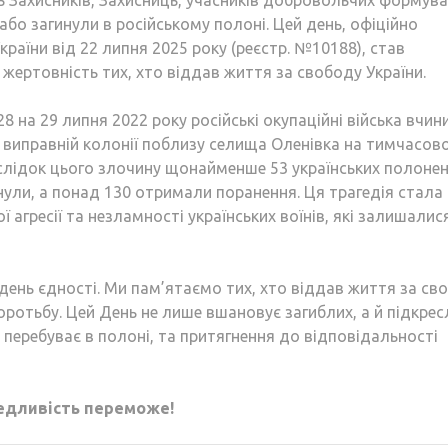
ь Захисників, Захисниць, учасників добровольчих формува
і або загинули в російському полоні. Цей день, офіційно
аїни від 22 липня 2025 року (реєстр. №10188), став
жертовність тих, хто віддав життя за свободу України.
28 на 29 липня 2022 року російські окупаційні війська вчин
 виправній колонії поблизу селища Оленівка на тимчасов
аслідок цього злочину щонайменше 53 українських полонен
инули, а понад 130 отримали поранення. Ця трагедія стала
агресії та незламності українських воїнів, які залишалис
 день єдності. Ми пам’ятаємо тих, хто віддав життя за св
боротьбу. Цей День не лише вшановує загиблих, а й підкре
і перебуває в полоні, та притягнення до відповідальності
ведливість переможе!