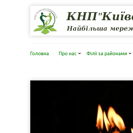
Перейти
до
вмісту
(натисніть
Enter)
Головна
Про нас
Філії за районами