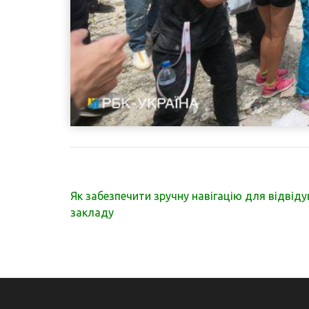
Навігація
Як забезпечити зручну навігацію для відвіду
записів
закладу