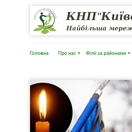
Перейти
до
вмісту
(натисніть
Enter)
Головна
Про нас
Філії за районами