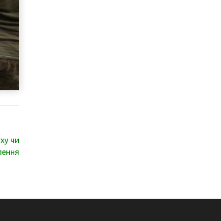
ху чи
лення