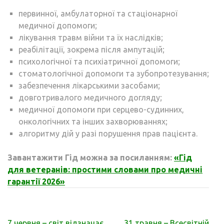
первинної, амбулаторної та стаціонарної
медичної допомоги;
лікування травм війни та їх наслідків;
реабілітації, зокрема після ампутацій;
психологічної та психіатричної допомоги;
стоматологічної допомоги та зубопротезування;
забезпечення лікарськими засобами;
довготривалого медичного догляду;
медичної допомоги при серцево-судинних,
онкологічних та інших захворюваннях;
алгоритму дій у разі порушення прав пацієнта.
Завантажити Гід можна за посиланням:
«Гід
для ветеранів: простими словами про медичні
гарантії 2026»
Навігація
7 червня – світ відзначає
31 травня – Всесвітній