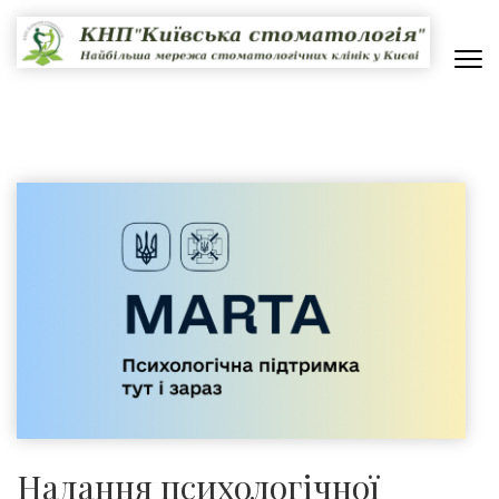
Перейти
до
вмісту
(натисніть
КНП "КИЇВСЬКА СТОМАТОЛОГІЯ"
НАЙБІЛЬША МЕРЕЖА СТОМАТОЛОГІЧНИХ КЛІНІК В КИЄВІ
Enter)
Надання психологічної