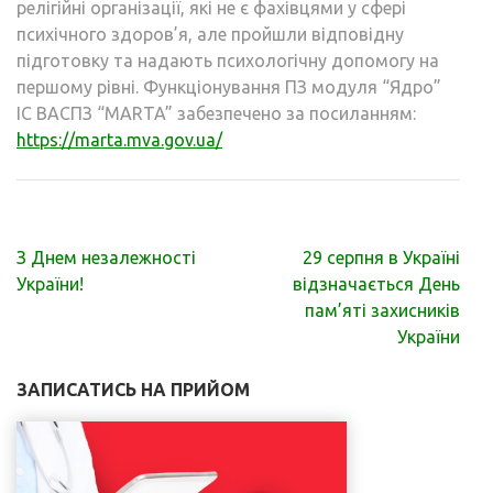
релігійні організації, які не є фахівцями у сфері
психічного здоров’я, але пройшли відповідну
підготовку та надають психологічну допомогу на
першому рівні. Функціонування ПЗ модуля “Ядро”
ІС ВАCПЗ “MARTA” забезпечено за посиланням:
https://marta.mva.gov.ua/
Навігація
З Днем незалежності
29 серпня в Україні
записів
України!
відзначається День
пам’яті захисників
України
ЗАПИСАТИСЬ НА ПРИЙОМ