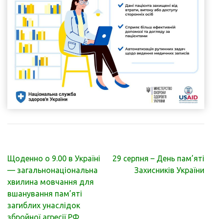
Навігація
Щоденно о 9.00 в Україні
29 серпня – День пам’яті
записів
— загальнонаціональна
Захисників України
хвилина мовчання для
вшанування пам’яті
загиблих унаслідок
збройної агресії РФ