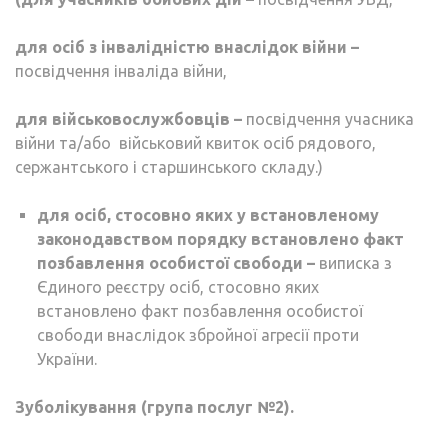
для осіб з інвалідністю внаслідок війни
–
посвідчення інваліда війни,
для військовослужбовців
–
посвідчення учасника
війни та/або військовий квиток осіб рядового,
сержантського і старшинського складу.)
для
осіб, стосовно яких у встановленому
законодавством порядку встановлено факт
позбавлення особистої свободи
–
виписка з
Єдиного реєстру осіб, стосовно яких
встановлено факт позбавлення особистої
свободи внаслідок збройної агресії проти
України.
Зуболікування (група послуг №2).