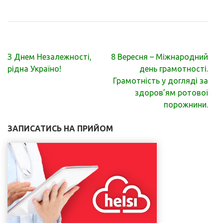
Навігація
З Днем Незалежності,
8 Вересня – Міжнародний
записів
рідна Україно!
день грамотності.
Грамотність у догляді за
здоров’ям ротової
порожнини.
ЗАПИСАТИСЬ НА ПРИЙОМ