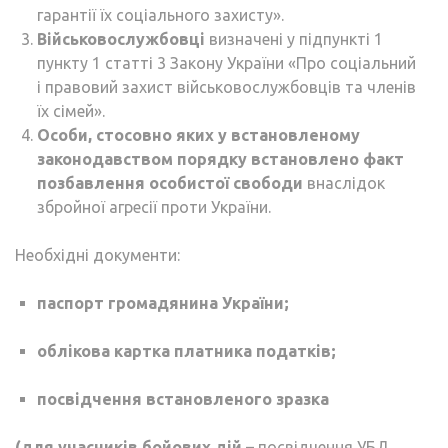
гарантії їх соціального захисту».
Військовослужбовці
визначені у підпункті 1
пункту 1 статті 3 Закону України «Про соціальний
і правовий захист військовослужбовців та членів
їх сімей».
Особи, стосовно яких у встановленому
законодавством порядку встановлено факт
позбавлення особистої свободи
внаслідок
збройної агресії проти України.
Необхідні документи:
паспорт громадянина України;
облікова картка платника податків;
посвідчення встановленого зразка
(
для учасників бойових дій
–
посвідчення УБД,