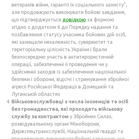
ветеранів війни, гарантії їх соціального захисту”,
але продовжують виконувати бойові завдання,
що підтверджується
довідкою
за формою
згідно з додатком 6 до Порядку надання та
позбавлення статусу учасника бойових дій осіб,
які захищали незалежність, суверенітет та
територіальну цілісність України і брали
безпосередню участь в антитерористичній
операції, забезпеченні її проведення чи у
здійсненні заходів із забезпечення національної
безпеки і оборони, відсічі і стримування збройної
агресії Російської Федерації в Донецькій та
Луганській областях
Військовослужбовці з числа іноземців та осіб
без громадянства, які проходять військову
службу за контрактом
у Збройних Силах,
розвідувальному органі Міноборони,
Держспецтрансслужбі, Національній гвардії та
продовжують виконувати бойові завдання, що