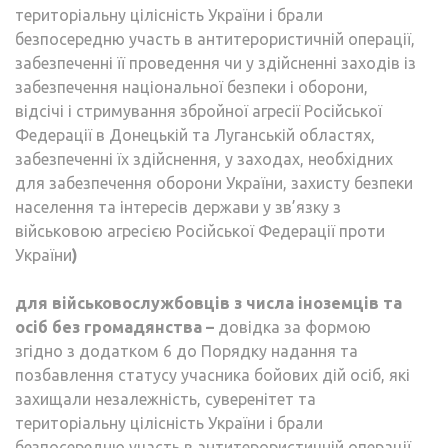
територіальну цілісність України і брали
безпосередню участь в антитерористичній операції,
забезпеченні її проведення чи у здійсненні заходів із
забезпечення національної безпеки і оборони,
відсічі і стримування збройної агресії Російської
Федерації в Донецькій та Луганській областях,
забезпеченні їх здійснення, у заходах, необхідних
для забезпечення оборони України, захисту безпеки
населення та інтересів держави у зв’язку з
військовою агресією Російської Федерації проти
України
)
для військовослужбовців з числа іноземців та
осіб без громадянства
–
довідка за формою
згідно з додатком 6 до Порядку надання та
позбавлення статусу учасника бойових дій осіб, які
захищали незалежність, суверенітет та
територіальну цілісність України і брали
безпосередню участь в антитерористичній операції,