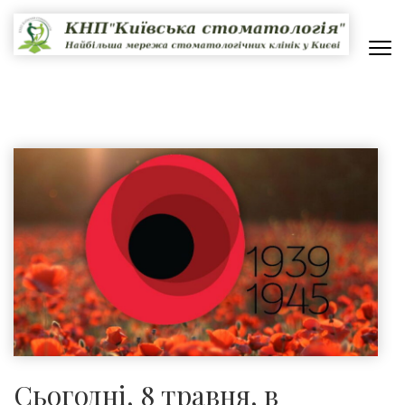
Перейти
до
вмісту
(натисніть
КНП "КИЇВСЬКА СТОМАТОЛОГІЯ"
НАЙБІЛЬША МЕРЕЖА СТОМАТОЛОГІЧНИХ КЛІНІК В КИЄВІ
Enter)
Сьогодні, 8 травня, в