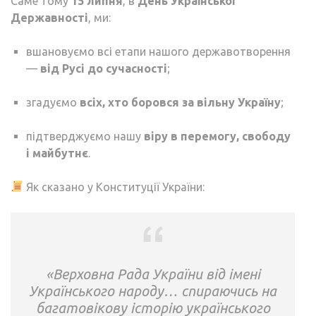
Саме тому
15 липня
, в
День Української
Державності
, ми:
вшановуємо всі етапи нашого державотворення
—
від Русі до сучасності
;
згадуємо
всіх, хто боровся за вільну Україну
;
підтверджуємо нашу
віру в перемогу, свободу
і майбутнє
.
Як сказано у Конституції України:
«Верховна Рада України від імені
Українського народу… спираючись на
багатовікову історію українського