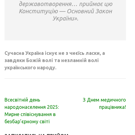
державотворення… приймає цю
Конституцію — Основний Закон
України».
Сучасна Україна існує не з чиєїсь ласки, а
завдяки Божій волі та незламній волі
українського народу.
Навігація
Всесвітній день
З Днем медичного
записів
народонаселення 2025:
працівника!
Мирне співіснування в
безбар’єрному світі