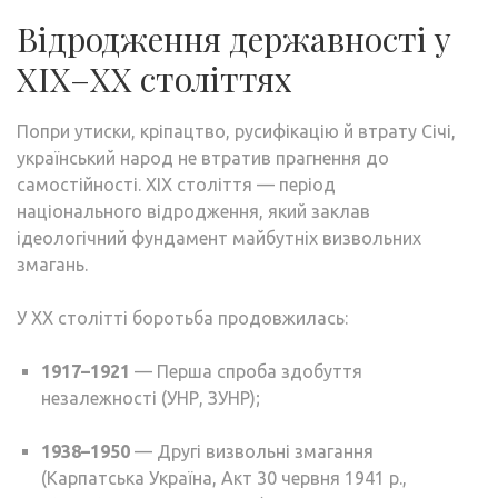
Відродження державності у
XIX–XX століттях
Попри утиски, кріпацтво, русифікацію й втрату Січі,
український народ не втратив прагнення до
самостійності. XIX століття — період
національного відродження, який заклав
ідеологічний фундамент майбутніх визвольних
змагань.
У XX столітті боротьба продовжилась:
1917–1921
— Перша спроба здобуття
незалежності (УНР, ЗУНР);
1938–1950
— Другі визвольні змагання
(Карпатська Україна, Акт 30 червня 1941 р.,