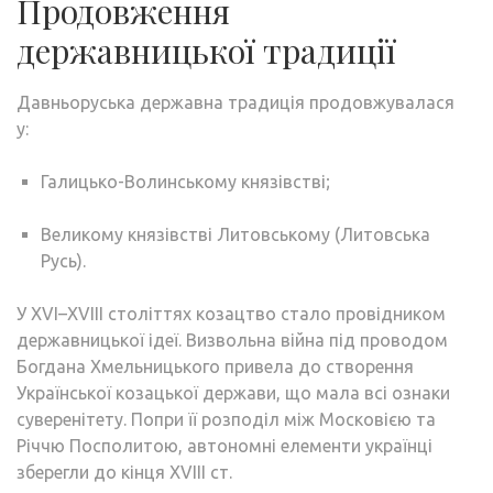
Продовження
державницької традиції
Давньоруська державна традиція продовжувалася
у:
Галицько-Волинському князівстві;
Великому князівстві Литовському (Литовська
Русь).
У XVI–XVIII століттях козацтво стало провідником
державницької ідеї. Визвольна війна під проводом
Богдана Хмельницького привела до створення
Української козацької держави, що мала всі ознаки
суверенітету. Попри її розподіл між Московією та
Річчю Посполитою, автономні елементи українці
зберегли до кінця XVIII ст.