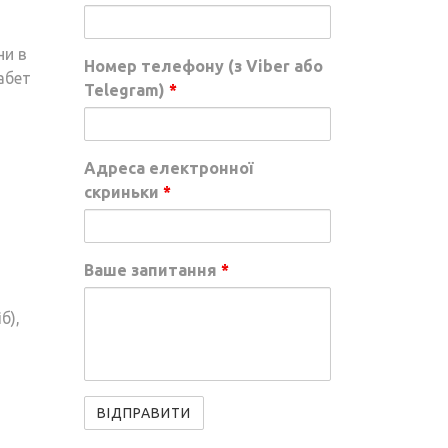
ни в
Номер телефону (з Viber або
абет
Telegram)
*
Адреса електронної
скриньки
*
Ваше запитання
*
б),