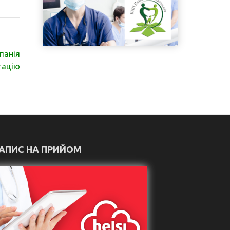
панія
тацію
АПИС НА ПРИЙОМ