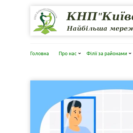
Перейти
до
вмісту
(натисніть
Enter)
Головна
Про нас
Філії за районами