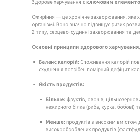
Здорове харчування є
ключовим елемент
Ожиріння — це хронічне захворювання, яке 
організмі. Воно значно підвищує ризик розви
2 типу, серцево-судинні захворювання та дея
Основні принципи здорового харчування
Баланс калорій:
Споживання калорій пови
схуднення потрібен помірний дефіцит кал
Якість продуктів:
Більше:
фруктів, овочів, цільнозернови
нежирного білка (риба, курка, бобові) т
Менше:
продуктів з високим вмістом д
високооброблених продуктів (фастфуд,