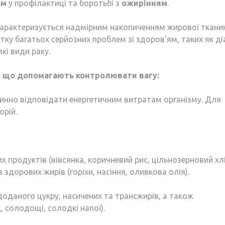
ом
у профілактиці та боротьбі з
ожирінням
.
характеризується надмірним накопиченням жирової ткани
тку багатьох серйозних проблем зі здоров’ям, таких як ді
кі види раку.
, що допомагають контролювати вагу:
нно відповідати енергетичним витратам організму. Для
орій.
х продуктів (вівсянка, коричневий рис, цільнозерновий хлі
а здорових жирів (горіхи, насіння, оливкова олія).
оданого цукру, насичених та трансжирів, а також
 солодощі, солодкі напої).