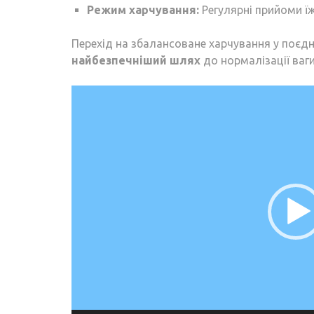
Режим харчування:
Регулярні прийоми ї
Перехід на збалансоване харчування у поєд
найбезпечніший шлях
до нормалізації ваг
Відеопрогравач