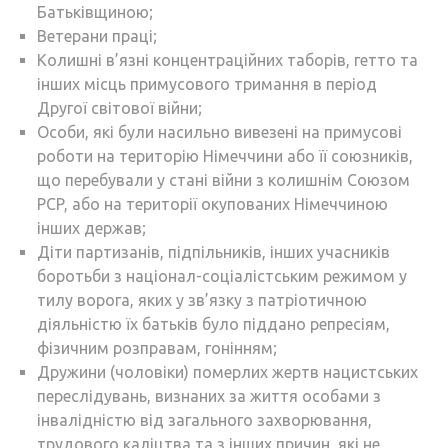
Батьківщиною;
Ветерани праці;
Колишні в’язні концентраційних таборів, гетто та
інших місць примусового тримання в період
Другої світової війни;
Особи, які були насильно вивезені на примусові
роботи на територію Німеччини або її союзників,
що перебували у стані війни з колишнім Союзом
PCP, або на території окупованих Німеччиною
інших держав;
Діти партизанів, підпільників, інших учасників
боротьби з націонал-соціалістським режимом у
тилу ворога, яких у зв’язку з патріотичною
діяльністю їх батьків було піддано репресіям,
фізичним розправам, гонінням;
Дружини (чоловіки) померлих жертв нацистських
переслідувань, визнаних за життя особами з
інвалідністю від загального захворювання,
трудового каліцтва та з інших причин, які не