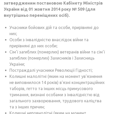
затвердженим постановою Кабінету Міністрів
України від 01 жовтня 2014 року № 509 (для
внутрішньо переміщених осіб).
Учасники бойових дій та особи, прирівняні до
них;
Особи з інвалідністю внаслідок війни та
прирівняні до них особи;
Сім’ї загиблих (померлих) ветеранів війни та сім’ї
загиблих (померлих) Захисників і Захисниць
України;
Постраждалі учасники Революції Гідності;
Колишні малолітні (яким на момент ув’язнення
не виповнилося 14 років) в’язні концентраційних
таборів, гетто та інших місць примусового
тримання, визнані особами з інвалідністю від
загального захворювання, трудового каліцтва
та з інших причин;
Колишні неповнолітні (яким на момент