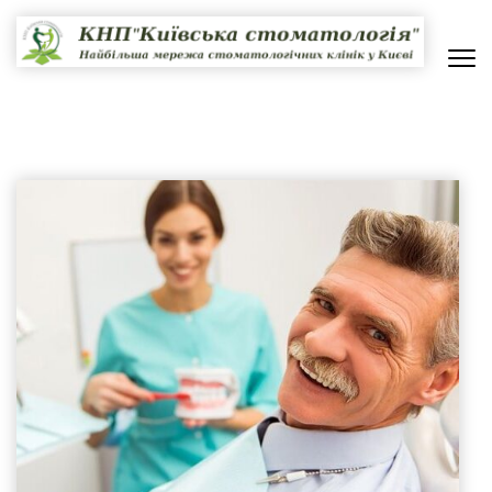
Перейти
до
вмісту
(натисніть
КНП "КИЇВСЬКА СТОМАТОЛОГІЯ"
НАЙБІЛЬША МЕРЕЖА СТОМАТОЛОГІЧНИХ КЛІНІК В КИЄВІ
Enter)