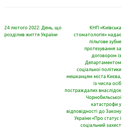
Навігація
24 лютого 2022: День, що
КНП «Київська
записів
розділив життя України
стоматологія» надає
пільгове зубне
протезування за
договором із
Департаментом
соціальної політики
мешканцям міста Києва,
із числа осіб
постраждалих внаслідок
Чорнобильської
катастрофи у
відповідності до Закону
України «Про статус і
соціальний захист