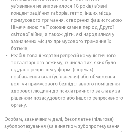
ув’язнення не виповнилося 18 років) в’язні
концентраційних таборів, гетто, інших місць
примусового тримання, створених фашистською
Німеччиною та її союзниками в період Другої
світової війни, а також діти, які народилися у
зазначених місцях примусового тримання їх
батьків;
Реабілітовані жертви репресій комуністичного
тоталітарного режиму, із числа тих, яких було
піддано репресіям у формі (формах)
позбавлення волі (ув’язнення) або обмеження
волі чи примусового безпідставного поміщення
здорової людини до психіатричного закладу за
рішенням позасудового або іншого репресивного
органу.
Особам, зазначеним далі, безоплатне (пільгове)
зубопротезування (за винятком зубопротезування