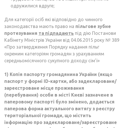
одружилися вдруге;
Для категорії осіб які відповідно до чинного
законодавства мають право на
пільгове зубне
протезування
та
підпадають
під дію Постанови
Кабінету Міністрів України від 04.06.2015 року № 389
«Про затвердження Порядку надання пільг
окремим категоріям громадян з урахуванням
середньомісячного сукупного доходу сім’ї»
1) Копія паспорту громадянина України (якщо
паспорт у формі ID-картки, або задеклароване/
зареєстроване місце проживання
(перебування) особи в місті Києві зазначене в
паперовому паспорті було змінено, додається
паперова форма актуального витягу з реєстру
територіальної громади, що містить
інформацію про задеклароване/зареєстроване